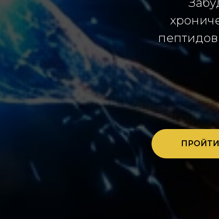
Забу
хрониче
пептидо
ПРОЙТИ