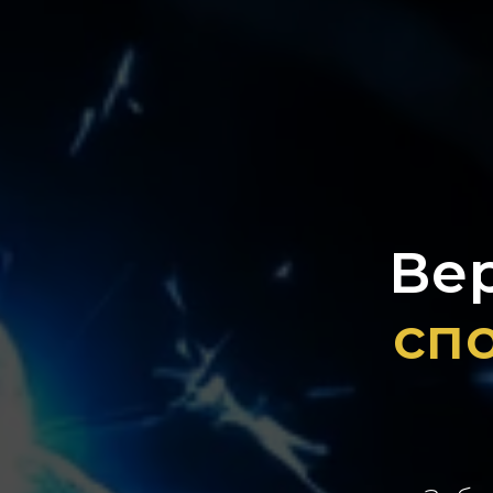
Ве
сп