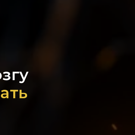
згу
ать